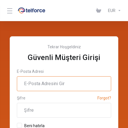
EUR
Tekrar Hoşgeldiniz
Güvenli Müşteri Girişi
E-Posta Adresi
Şifre
Forgot?
Beni hatırla